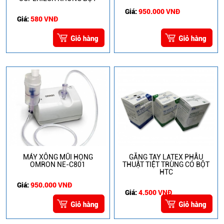
Giá:
950.000 VNĐ
Giá:
580 VNĐ
MÁY XÔNG MŨI HỌNG
GĂNG TAY LATEX PHẪU
OMRON NE-C801
THUẬT TIỆT TRÙNG CÓ BỘT
HTC
Giá:
950.000 VNĐ
Giá:
4.500 VNĐ