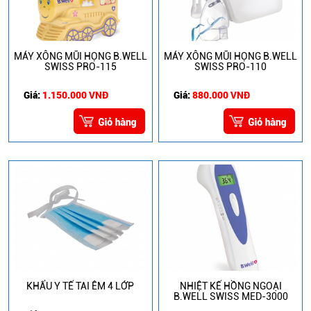
MÁY XÔNG MŨI HỌNG B.WELL
MÁY XÔNG MŨI HỌNG B.WELL
SWISS PRO-115
SWISS PRO-110
Giá:
1.150.000 VNĐ
Giá:
880.000 VNĐ
KHẨU Y TẾ TAI ÊM 4 LỚP
NHIỆT KẾ HỒNG NGOẠI
B.WELL SWISS MED-3000