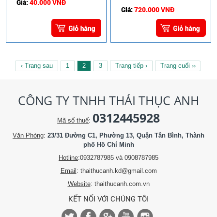
Giá:
40.000 VNĐ
Giá:
720.000 VNĐ
‹ Trang sau
1
2
3
Trang tiếp ›
Trang cuối ››
CÔNG TY TNHH THÁI THỤC ANH
0312445928
Mã số thuế
:
Văn Phòng
:
23/31 Đường C1, Phường 13, Quận Tân Bình, Thành
phố Hồ Chí Minh
Hotline
:0932787985 và 0908787985
Email
: thaithucanh.kd@gmail.com
Website
: thaithucanh.com.vn
KẾT NỐI VỚI CHÚNG TÔI