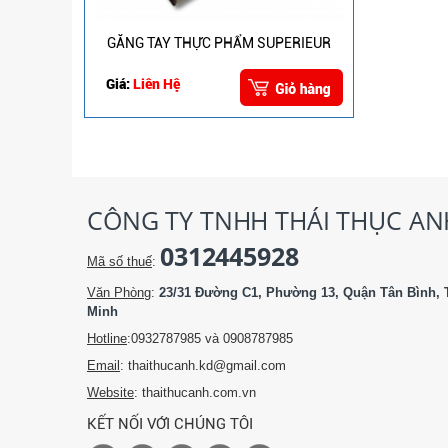
GĂNG TAY THỰC PHẨM SUPERIEUR
Giá:
Liên Hệ
CÔNG TY TNHH THÁI THỤC AN
0312445928
Mã số thuế
:
Văn Phòng
:
23/31 Đường C1, Phường 13, Quận Tân Bình, 
Minh
Hotline
:0932787985 và 0908787985
Email
: thaithucanh.kd@gmail.com
Website
: thaithucanh.com.vn
KẾT NỐI VỚI CHÚNG TÔI