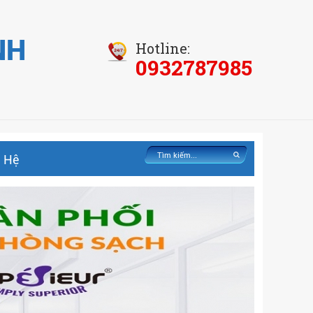
NH
Hotline:
0932787985
n Hệ